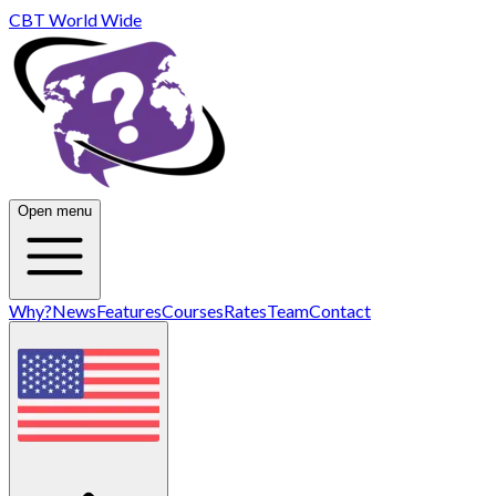
CBT World Wide
Open menu
Why?
News
Features
Courses
Rates
Team
Contact