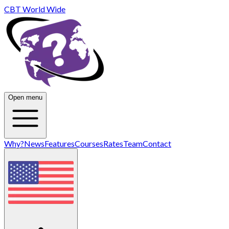
CBT World Wide
Open menu
Why?
News
Features
Courses
Rates
Team
Contact