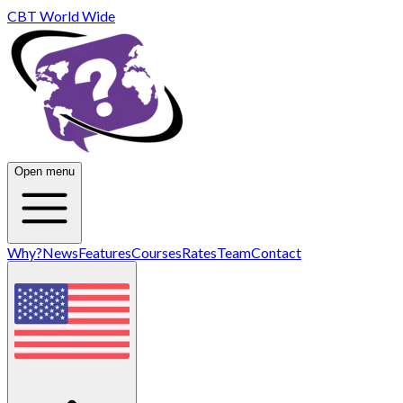
CBT World Wide
Open menu
Why?
News
Features
Courses
Rates
Team
Contact