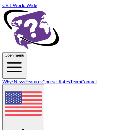
CBT World Wide
Open menu
Why?
News
Features
Courses
Rates
Team
Contact